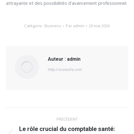
attrayante et des possibilités d'avancement professionnel.
Catégorie :
Business
Par
admin
20 mai 2026
Auteur :
admin
http://isowafa.com
Navigation
PRÉCÉDENT
article
Le rôle crucial du comptable santé: