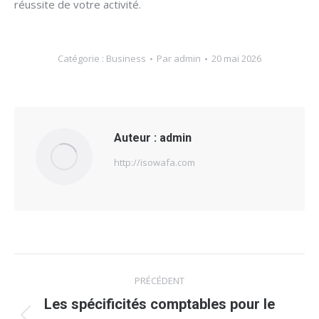
réussite de votre activité.
Catégorie :
Business
Par
admin
20 mai 2026
Auteur :
admin
http://isowafa.com
Navigation
PRÉCÉDENT
article
Les spécificités comptables pour le