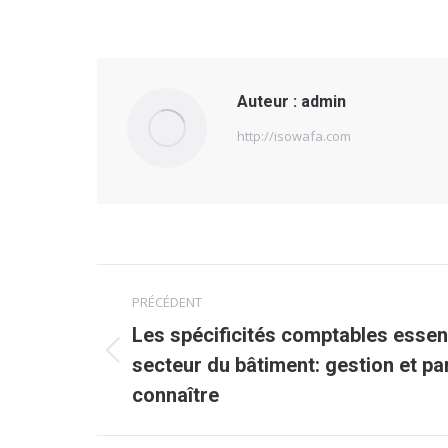
Auteur :
admin
http://isowafa.com
Navigation
PRÉCÉDENT
article
Les spécificités comptables essent
Article
secteur du bâtiment: gestion et par
précédent
connaître
: