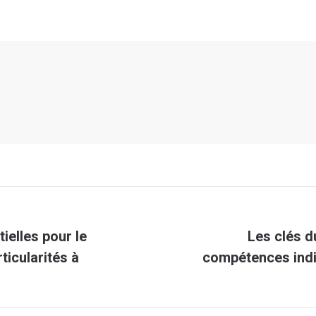
ielles pour le
Les clés d
Article
ticularités à
compétences indi
suivant
: