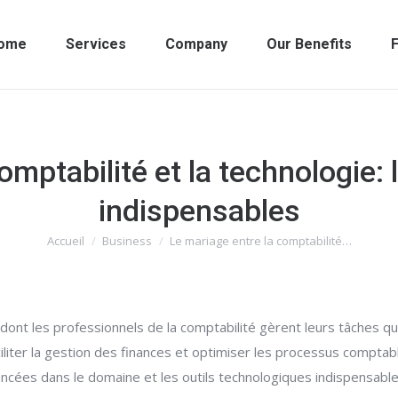
ome
Services
Company
Our Benefits
F
omptabilité et la technologie: 
indispensables
Accueil
Business
Le mariage entre la comptabilité…
Vous êtes ici :
n dont les professionnels de la comptabilité gèrent leurs tâches 
iliter la gestion des finances et optimiser les processus comptabl
vancées dans le domaine et les outils technologiques indispensable