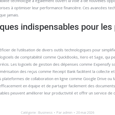
ilité technologie a également ouvert la voie à de nouvelles oppor
ntreprises à optimiser leur performance financière. Ces avancées t
que jamais.
iques indispensables pour les 
ier de l'utilisation de divers outils technologiques pour simplifier
 logiciels de comptabilité comme QuickBooks, Xero et Sage, qui p
précis. Les logiciels de gestion des dépenses comme Expensify so
umérisation des reçus comme Receipt Bank facilitent la collecte e
 les plateformes de collaboration en ligne comme Google Drive o
r efficacement en équipe et de partager facilement des documents 
bles peuvent améliorer leur productivité et offrir un service de qu
Catégorie :
Business
Par
admin
20 mai 2026