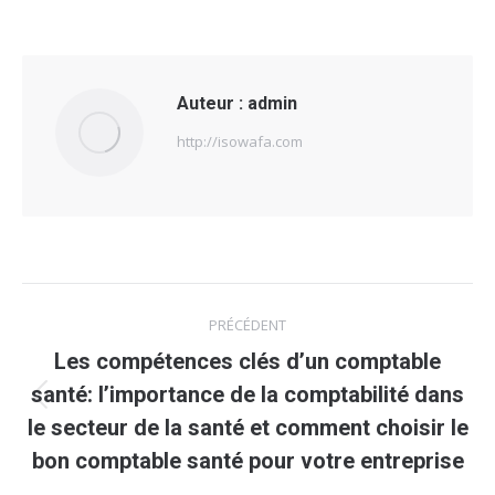
Auteur :
admin
http://isowafa.com
Navigation
PRÉCÉDENT
article
Les compétences clés d’un comptable
santé: l’importance de la comptabilité dans
Article
le secteur de la santé et comment choisir le
précédent
bon comptable santé pour votre entreprise
: