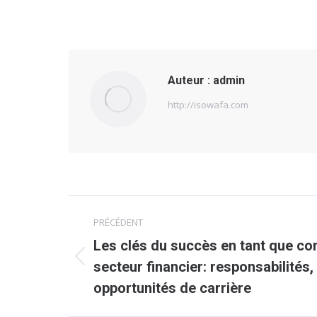
Auteur :
admin
http://isowafa.com
Navigation
PRÉCÉDENT
article
Les clés du succès en tant que co
Article
secteur financier: responsabilités
précédent
opportunités de carrière
: