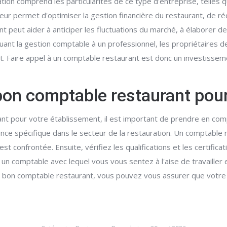
tion comprend les particularités de ce type d'entreprise, telles qu
eur permet d'optimiser la gestion financière du restaurant, de réd
t peut aider à anticiper les fluctuations du marché, à élaborer d
guant la gestion comptable à un professionnel, les propriétaires 
ent. Faire appel à un comptable restaurant est donc un investissem
bon comptable restaurant pou
rant pour votre établissement, il est important de prendre en com
nce spécifique dans le secteur de la restauration. Un comptable r
st confrontée. Ensuite, vérifiez les qualifications et les certific
 un comptable avec lequel vous vous sentez à l'aise de travailler 
e bon comptable restaurant, vous pouvez vous assurer que votre 