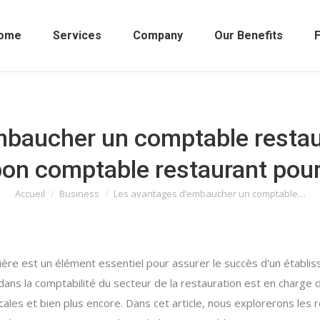
ome
Services
Company
Our Benefits
F
baucher un comptable restau
bon comptable restaurant pour
Accueil
Business
Les avantages d’embaucher un comptable…
Vous êtes ici :
cière est un élément essentiel pour assurer le succès d'un établisse
ns la comptabilité du secteur de la restauration est en charge de 
scales et bien plus encore. Dans cet article, nous explorerons les