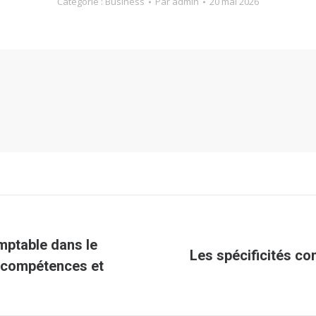
Catégorie :
Business
Par
admin
20 mai 2026
mptable dans le
Les spécificités co
Article
, compétences et
suivant
: