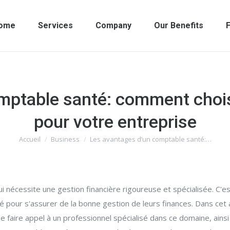
ome
Services
Company
Our Benefits
F
mptable santé: comment choisi
pour votre entreprise
Accueil
Business
Les avantages d’un comptable santé:…
Vous êtes ici :
 nécessite une gestion financière rigoureuse et spécialisée. C'es
é pour s'assurer de la bonne gestion de leurs finances. Dans ce
e faire appel à un professionnel spécialisé dans ce domaine, ains