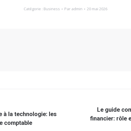
Catégorie :
Business
Par
admin
20 mai 2026
Le guide com
 à la technologie: les
Article
financier: rôle
ue comptable
suivant