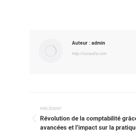
Auteur :
admin
http://isowafa.com
Navigation
PRÉCÉDENT
article
Révolution de la comptabilité grâce
Article
avancées et l’impact sur la pratiq
précédent