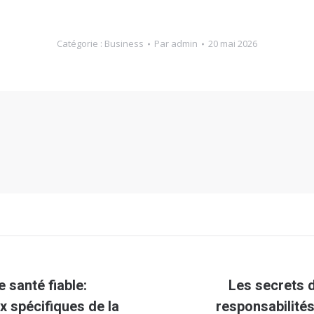
Catégorie :
Business
Par
admin
20 mai 2026
 santé fiable:
Les secrets d
Article
x spécifiques de la
responsabilités