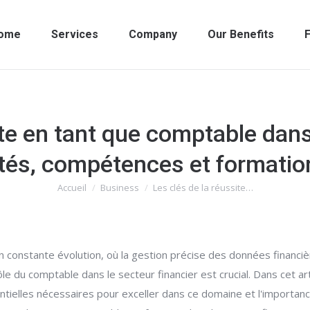
ome
Services
Company
Our Benefits
F
ite en tant que comptable dans 
tés, compétences et formatio
Accueil
Business
Les clés de la réussite…
Vous êtes ici :
constante évolution, où la gestion précise des données financière
le du comptable dans le secteur financier est crucial. Dans cet art
ielles nécessaires pour exceller dans ce domaine et l'importanc