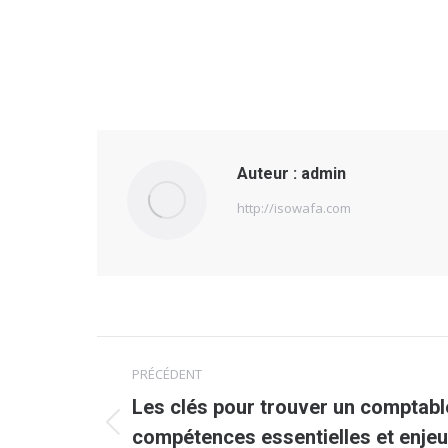
Auteur :
admin
http://isowafa.com
Navigation
PRÉCÉDENT
article
Les clés pour trouver un comptable
Article
compétences essentielles et enjeu