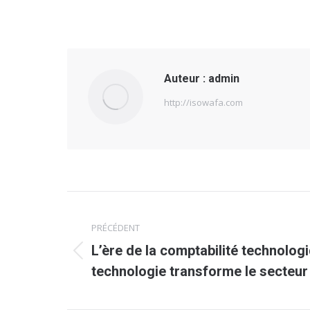
Auteur :
admin
http://isowafa.com
Navigation
PRÉCÉDENT
article
L’ère de la comptabilité technolo
Article
technologie transforme le secteur 
précédent
: