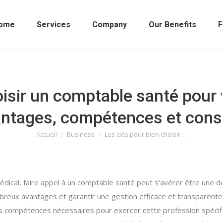
ome
Services
Company
Our Benefits
F
oisir un comptable santé pour 
ntages, compétences et cons
Accueil
Business
Les clés pour bien choisir…
Vous êtes ici :
médical, faire appel à un comptable santé peut s'avérer être une d
reux avantages et garantir une gestion efficace et transparente 
s compétences nécessaires pour exercer cette profession spécifiq