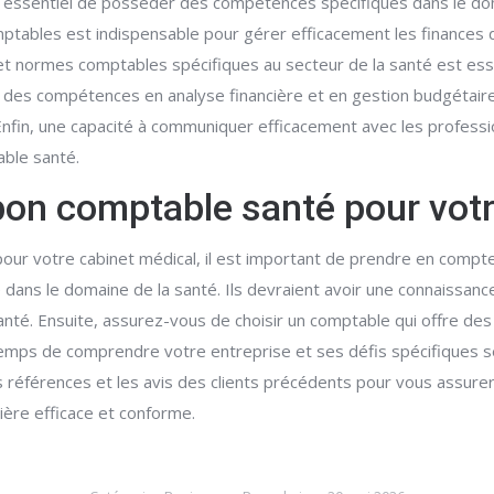
 essentiel de posséder des compétences spécifiques dans le doma
mptables est indispensable pour gérer efficacement les finances 
normes comptables spécifiques au secteur de la santé est essent
, des compétences en analyse financière et en gestion budgétair
Enfin, une capacité à communiquer efficacement avec les profession
able santé.
bon comptable santé pour votr
ur votre cabinet médical, il est important de prendre en compte
ue dans le domaine de la santé. Ils devraient avoir une connaiss
anté. Ensuite, assurez-vous de choisir un comptable qui offre de
temps de comprendre votre entreprise et ses défis spécifiques s
les références et les avis des clients précédents pour vous assur
ère efficace et conforme.