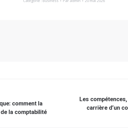
Catégorie :
Business
Par
admin
20 mai 2026
Les compétences, 
gique: comment la
Article
carrière d’un c
de la comptabilité
suivant
: