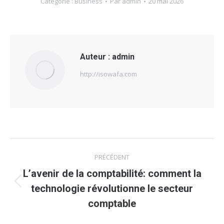
Catégorie :
Business
Par
admin
20 mai 2026
Auteur :
admin
http://isowafa.com
Navigation
PRÉCÉDENT
article
L’avenir de la comptabilité: comment la
Article
technologie révolutionne le secteur
précédent
comptable
: