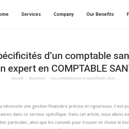
ome
Services
Company
Our Benefits
F
écificités d’un comptable san
n expert en COMPTABLE SA
Accueil
Business
Les compétences et spécificités d’un…
Vous êtes ici :
 nécessite une gestion financière précise et rigoureuse. C'est po
nances dans ce secteur spécifique. Dans cet article, nous allons 
er particulier, ainsi que les conseils pour trouver et choisir le 