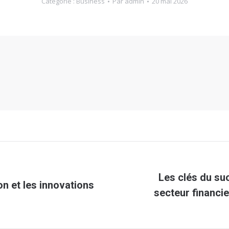
Catégorie :
Business
Par
admin
20 mai 2026
Les clés du su
on et les innovations
Article
secteur financi
suivant
: