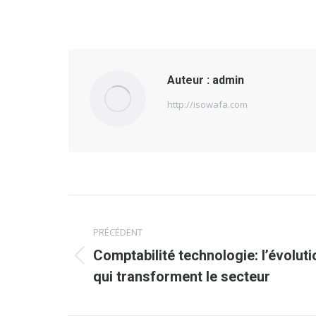
Auteur :
admin
http://isowafa.com
Navigation
PRÉCÉDENT
article
Comptabilité technologie: l’évoluti
Article
qui transforment le secteur
précédent
: