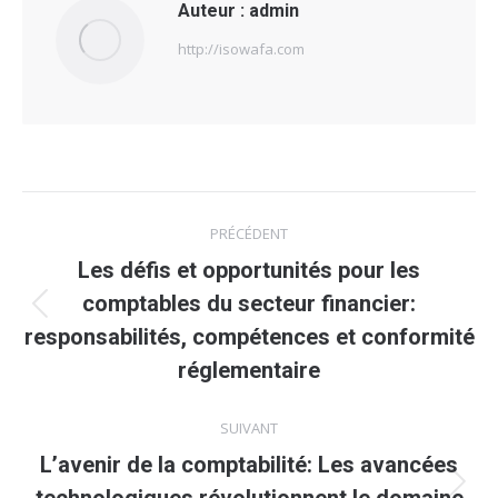
Auteur :
admin
http://isowafa.com
Navigation
PRÉCÉDENT
article
Les défis et opportunités pour les
comptables du secteur financier:
Article
responsabilités, compétences et conformité
précédent
réglementaire
:
SUIVANT
L’avenir de la comptabilité: Les avancées
Article