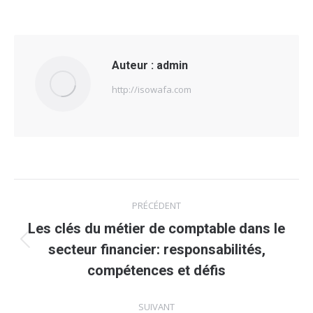
Auteur :
admin
http://isowafa.com
Navigation
PRÉCÉDENT
article
Les clés du métier de comptable dans le
Article
secteur financier: responsabilités,
précédent
compétences et défis
:
SUIVANT