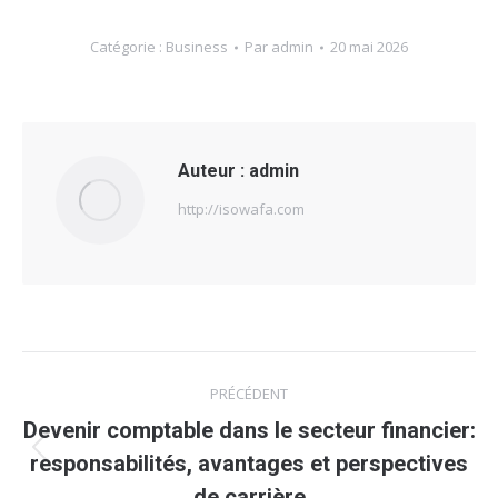
Catégorie :
Business
Par
admin
20 mai 2026
Auteur :
admin
http://isowafa.com
Navigation
PRÉCÉDENT
article
Devenir comptable dans le secteur financier:
Article
responsabilités, avantages et perspectives
précédent
de carrière