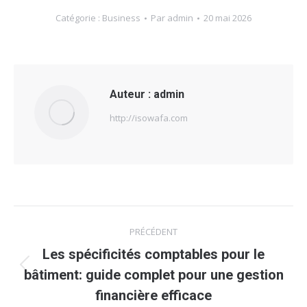
Catégorie :
Business
Par
admin
20 mai 2026
Auteur :
admin
http://isowafa.com
Navigation
PRÉCÉDENT
article
Les spécificités comptables pour le
Article
bâtiment: guide complet pour une gestion
précédent
financière efficace