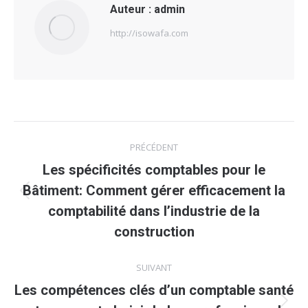
Auteur :
admin
http://isowafa.com
Navigation
PRÉCÉDENT
article
Les spécificités comptables pour le
Bâtiment: Comment gérer efficacement la
Article
comptabilité dans l’industrie de la
précédent
construction
:
SUIVANT
Les compétences clés d’un comptable santé