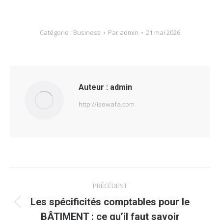
Catégorie :
Business
Par
admin
21 mai 2026
Auteur :
admin
http://isowafa.com
Navigation
PRÉCÉDENT
article
Les spécificités comptables pour le
Article
BÂTIMENT : ce qu’il faut savoir