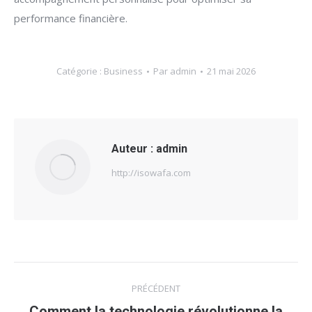
performance financière.
Catégorie :
Business
Par
admin
21 mai 2026
Auteur :
admin
http://isowafa.com
Navigation
PRÉCÉDENT
article
Comment la technologie révolutionne la