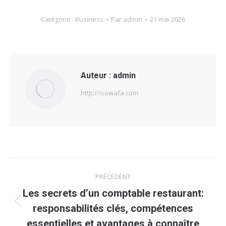
Catégorie :
Business
Par
admin
21 mai 2026
Auteur :
admin
http://isowafa.com
Navigation
PRÉCÉDENT
article
Les secrets d’un comptable restaurant:
Article
responsabilités clés, compétences
précédent
essentielles et avantages à connaître