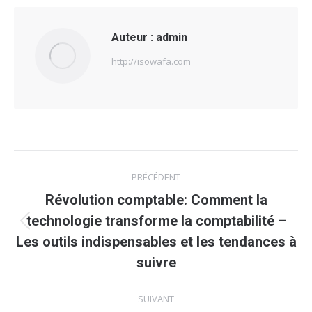
Auteur :
admin
http://isowafa.com
Navigation
PRÉCÉDENT
article
Révolution comptable: Comment la
technologie transforme la comptabilité –
Article
Les outils indispensables et les tendances à
précédent
suivre
:
SUIVANT