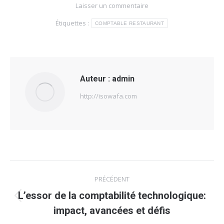
Laisser un commentaire
Étiquettes :
COMPTABLE RESTAURANT
Auteur :
admin
http://isowafa.com
Navigation
PRÉCÉDENT
article
L’essor de la comptabilité technologique:
Article
impact, avancées et défis
précédent