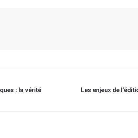
ques : la vérité
Les enjeux de l’édi
Article
suivant
: