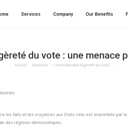
ome
Services
Company
Our Benefits
F
égèreté du vote : une menace p
Accueil
Business
L’insoutenable légèreté du vote :…
Vous êtes ici :
 abonnés
re les faits et les croyances aux Etats-Unis est exacerbée par la 
tale des régimes démocratiques.