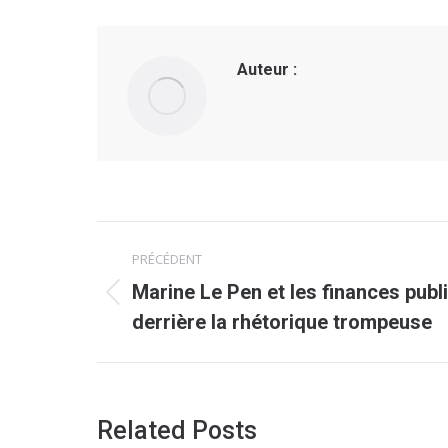
Auteur :
Navigation
PRÉCÉDENT
article
Marine Le Pen et les finances publi
Article
derrière la rhétorique trompeuse
précédent
:
Related Posts