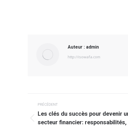
Auteur :
admin
http://isowafa.com
Navigation
PRÉCÉDENT
article
Les clés du succès pour devenir u
Article
secteur financier: responsabilités