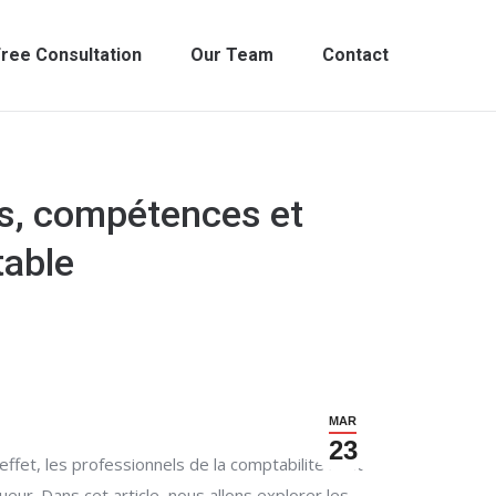
ree Consultation
Our Team
Contact
es, compétences et
table
MAR
23
ffet, les professionnels de la comptabilité sont
eur. Dans cet article, nous allons explorer les