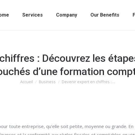
ome
Services
Company
Our Benefits
F
 chiffres : Découvrez les étap
uchés d’une formation comp
Accueil
Business
Devenir expert en chiffres :…
Vous êtes ici :
ur toute entreprise, qu'elle soit petite, moyenne ou grande. En e
nances et la conformité aux règles fiscales et comptables en vigu