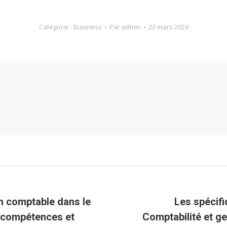
Catégorie :
Business
Par
admin
23 mars 2024
n comptable dans le
Les spécifi
Article
, compétences et
Comptabilité et ge