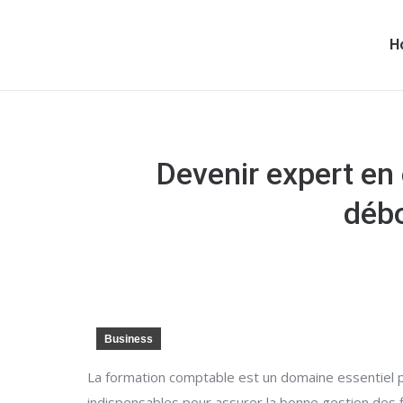
H
Devenir expert en
débo
Business
La formation comptable est un domaine essentiel po
indispensables pour assurer la bonne gestion des fi