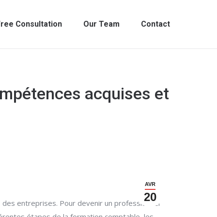
ree Consultation
Our Team
Contact
compétences acquises et
AVR
20
re des entreprises. Pour devenir un professionnel
érentes étapes de la formation comptable, les