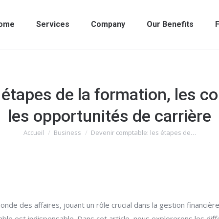
ome
Services
Company
Our Benefits
F
 étapes de la formation, les 
les opportunités de carrière
Accueil
Business
Devenir comptable: les étapes de…
Vous êtes ici :
nde des affaires, jouant un rôle crucial dans la gestion financiè
e est indispensable. Dans cet article, nous explorerons les diff