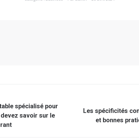
able spécialisé pour
Les spécificités co
Article
 devez savoir sur le
et bonnes prati
suivant
urant
: