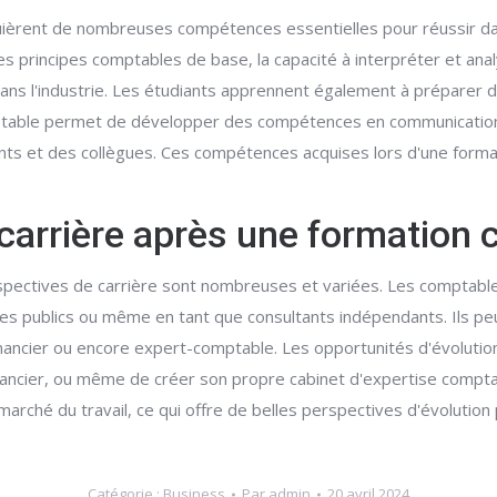
uièrent de nombreuses compétences essentielles pour réussir dan
principes comptables de base, la capacité à interpréter et analy
dans l'industrie. Les étudiants apprennent également à préparer d
mptable permet de développer des compétences en communication 
ients et des collègues. Ces compétences acquises lors d'une form
 carrière après une formation
rspectives de carrière sont nombreuses et variées. Les comptable
es publics ou même en tant que consultants indépendants. Ils p
financier ou encore expert-comptable. Les opportunités d'évoluti
financier, ou même de créer son propre cabinet d'expertise compt
arché du travail, ce qui offre de belles perspectives d'évolution 
Catégorie :
Business
Par
admin
20 avril 2024