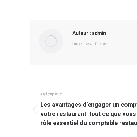
Auteur :
admin
http://isowafa.com
Navigation
PRÉCÉDENT
article
Les avantages d’engager un compt
Article
votre restaurant: tout ce que vous
précédent
rôle essentiel du comptable resta
: