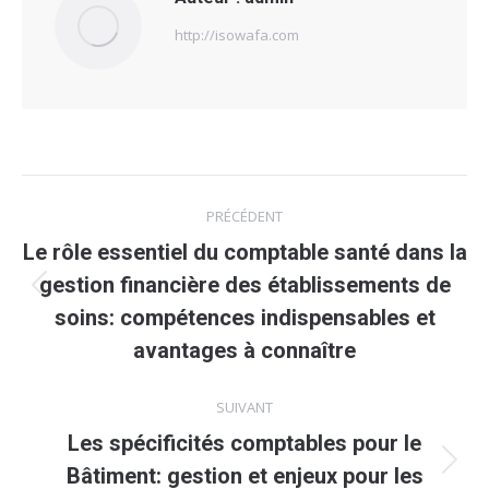
http://isowafa.com
Navigation
PRÉCÉDENT
article
Le rôle essentiel du comptable santé dans la
gestion financière des établissements de
Article
soins: compétences indispensables et
précédent
avantages à connaître
:
SUIVANT
Les spécificités comptables pour le
Article
Bâtiment: gestion et enjeux pour les