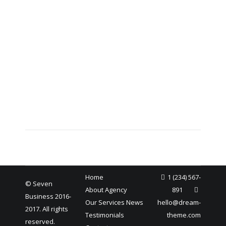
transforme
révolutionnent
le paysage
la gestion
financier
comptable
6 juin 2026
6 juin 2026
Home
1 (234) 567-
© Seven
About Agency
891
Business 2016-
Our Services
News
hello@dream-
2017. All rights
Testimonials
theme.com
reserved.