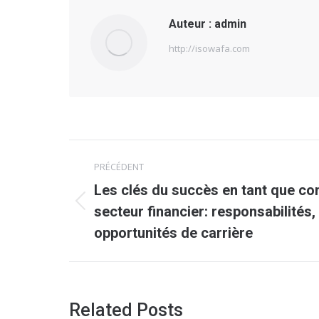
Auteur :
admin
http://isowafa.com
Navigation
PRÉCÉDENT
article
Les clés du succès en tant que co
Article
secteur financier: responsabilités
précédent
opportunités de carrière
:
Related Posts