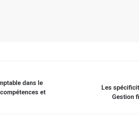
mptable dans le
Les spécific
Article
, compétences et
Gestion f
suivant
: