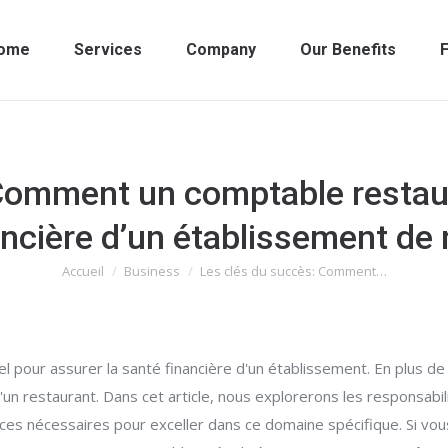
ome
Services
Company
Our Benefits
F
Comment un comptable restaur
ancière d’un établissement de 
Accueil
Business
Les clés du succès: Comment…
Vous êtes ici :
l pour assurer la santé financière d'un établissement. En plus de 
 d'un restaurant. Dans cet article, nous explorerons les responsab
ces nécessaires pour exceller dans ce domaine spécifique. Si vou