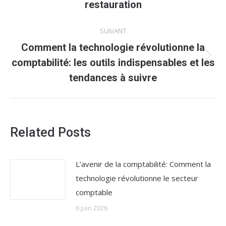
restauration
:
SUIVANT
Comment la technologie révolutionne la
Article
comptabilité: les outils indispensables et les
suivant
tendances à suivre
:
Related Posts
L’avenir de la comptabilité: Comment la
technologie révolutionne le secteur
comptable
6 juin 2026