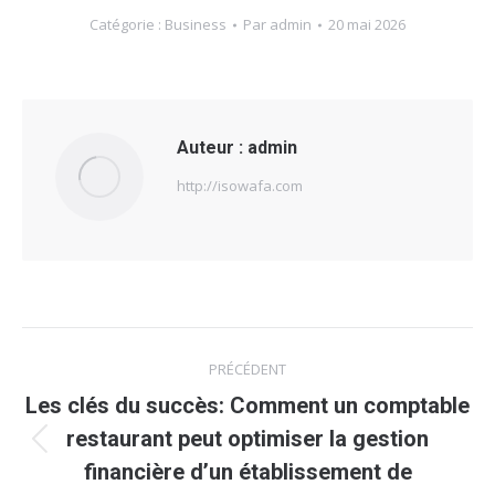
Catégorie :
Business
Par
admin
20 mai 2026
Auteur :
admin
http://isowafa.com
Navigation
PRÉCÉDENT
article
Les clés du succès: Comment un comptable
restaurant peut optimiser la gestion
Article
financière d’un établissement de
précédent