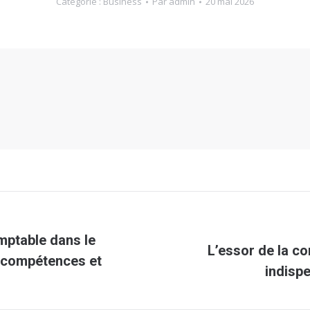
Catégorie :
Business
Par
admin
20 mai 2026
mptable dans le
L’essor de la co
Article
, compétences et
indisp
suivant
: