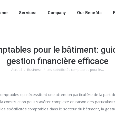
ome
Services
Company
Our Benefits
F
mptables pour le bâtiment: gu
gestion financière efficace
Accueil
Business
Les spécificités comptables pour le…
Vous êtes ici :
omptables qui nécessitent une attention particulière de la part 
 la construction peut s'avérer complexe en raison des particularité
 les spécificités comptables dans le secteur du bâtiment, la gestio