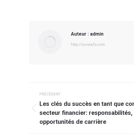
Auteur :
admin
http://isowafa.com
Navigation
PRÉCÉDENT
article
Les clés du succès en tant que co
Article
secteur financier: responsabilités
précédent
opportunités de carrière
: